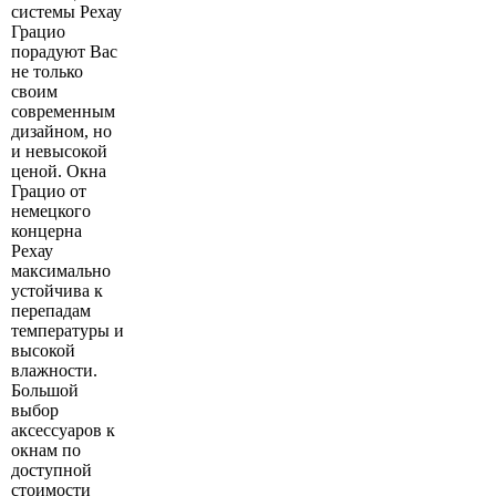
системы Рехау
Грацио
порадуют Вас
не только
своим
современным
дизайном, но
и невысокой
ценой. Окна
Грацио от
немецкого
концерна
Рехау
максимально
устойчива к
перепадам
температуры и
высокой
влажности.
Большой
выбор
аксессуаров к
окнам по
доступной
стоимости