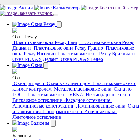
Акции
Калькулятор
Бесплатный замер
Заказать звонок
Окна Рехау
Окна Рехау
Пластиковые окна Рехау Блиц
Пластиковые окна Рехау
Диамант
Пластиковые окна Рехау Грацио
Пластиковые
окна Рехау Интелио
Пластиковые окна Рехау Бриллиант
Окна РЕХАУ Делайт
Окна РЕХАУ Генео
Окна
Окна
Окна для дачи
Окна в частный дом
Пластиковые окна с
климат контролем
Металлопластиковые окна
Окна по
ГОСТ
Пластиковые окна VEKA
Нестандартные окна
Витражное остекление
Фасадное остекление
Алюминиевые конструкции
Ламинированные окна
Окна
из алюминия
Панорамные окна
Арочные окна
Ленточное остекление
Балконы
Балконы