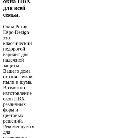
окна ПВХ
для всей
семьи.
Окна Рехау
Евро Dezign
это
классический
недорогой
вариант для
надежной
защиты
Вашего дома
от сквозняков,
пыли и шума.
Возможно
изготовление
окон ПВХ
различных
форм и
цветовых
решений.
Рекомендуется
для
остекления