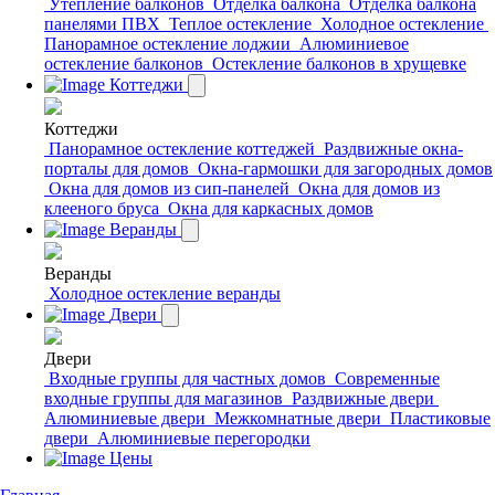
Утепление балконов
Отделка балкона
Отделка балкона
панелями ПВХ
Теплое остекление
Холодное остекление
Панорамное остекление лоджии
Алюминиевое
остекление балконов
Остекление балконов в хрущевке
Коттеджи
Коттеджи
Панорамное остекление коттеджей
Раздвижные окна-
порталы для домов
Окна-гармошки для загородных домов
Окна для домов из сип-панелей
Окна для домов из
клееного бруса
Окна для каркасных домов
Веранды
Веранды
Холодное остекление веранды
Двери
Двери
Входные группы для частных домов
Современные
входные группы для магазинов
Раздвижные двери
Алюминиевые двери
Межкомнатные двери
Пластиковые
двери
Алюминиевые перегородки
Цены