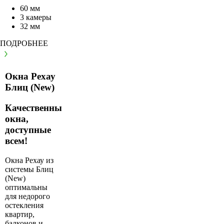
60 мм
3 камеры
32 мм
ПОДРОБНЕЕ
Окна Рехау
Блиц (New)
Качественные
окна,
доступные
всем!
Окна Рехау из
системы Блиц
(New)
оптимальны
для недорого
остекления
квартир,
балконов и