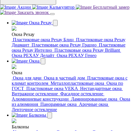
Акции
Калькулятор
Бесплатный замер
Заказать звонок
Окна Рехау
Окна Рехау
Пластиковые окна Рехау Блиц
Пластиковые окна Рехау
Диамант
Пластиковые окна Рехау Грацио
Пластиковые
окна Рехау Интелио
Пластиковые окна Рехау Brilliant
Окна РЕХАУ Делайт
Окна РЕХАУ Генео
Окна
Окна
Окна для дачи
Окна в частный дом
Пластиковые окна с
климат контролем
Металлопластиковые окна
Окна по
ГОСТ
Пластиковые окна VEKA
Нестандартные окна
Витражное остекление
Фасадное остекление
Алюминиевые конструкции
Ламинированные окна
Окна
из алюминия
Панорамные окна
Арочные окна
Ленточное остекление
Балконы
Балконы