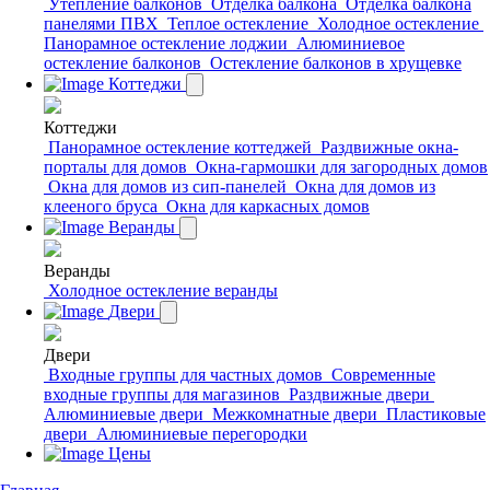
Утепление балконов
Отделка балкона
Отделка балкона
панелями ПВХ
Теплое остекление
Холодное остекление
Панорамное остекление лоджии
Алюминиевое
остекление балконов
Остекление балконов в хрущевке
Коттеджи
Коттеджи
Панорамное остекление коттеджей
Раздвижные окна-
порталы для домов
Окна-гармошки для загородных домов
Окна для домов из сип-панелей
Окна для домов из
клееного бруса
Окна для каркасных домов
Веранды
Веранды
Холодное остекление веранды
Двери
Двери
Входные группы для частных домов
Современные
входные группы для магазинов
Раздвижные двери
Алюминиевые двери
Межкомнатные двери
Пластиковые
двери
Алюминиевые перегородки
Цены